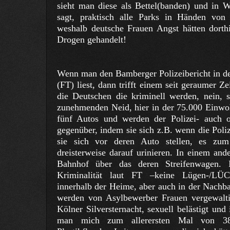
sieht man diese als Bettel(banden) und in 
sagt, praktisch alle Parks in Händen von
weshalb deutsche Frauen Angst hätten dorth
Drogen gehandelt!
Wenn man den Bamberger Polizeibericht in de
(FT) liest, dann trifft einem seit geraumer Ze
die Deutschen die kriminell werden, nein, s
zunehmenden Neid, hier in der 75.000 Einwoh
fünf Autos und werden der Polizei- auch 
gegenüber, indem sie sich z.B. wenn die Polize
sie sich vor deren Auto stellen, es z
dreisterweise darauf urinieren. In einem an
Bahnhof über das deren Streifenwagen.
Kriminalität laut FT –keine Lügen-/LÜCK
innerhalb der Heime, aber auch in der Nachb
werden von Asylbewerber Frauen vergewaltig
Kölner Silversternacht, sexuell belästigt un
man mich zum allerersten Mal von 38