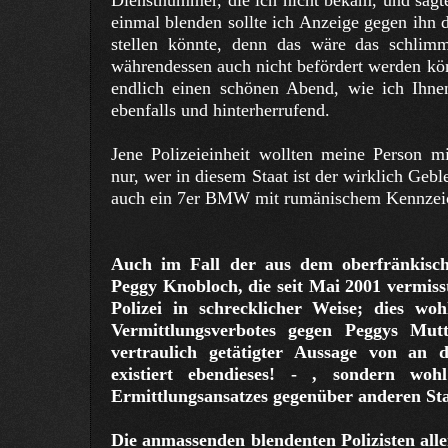
Dienstnummer, die ich nicht bekam, und sagt
einmal blenden sollte ich Anzeige gegen ihn d
stellen könnte, denn das wäre das schlimms
währendessen auch nicht befördert werden kö
endlich einen schönen Abend, wie ich Ihn
ebenfalls und hinterherrufend.
Jene Polizeieinheit wollten meine Person m
nur, wer in diesem Staat ist der wirklich Ge
auch ein 7er BMW mit rumänischem Kennzei
Auch im Fall der aus dem oberfränkisc
Peggy Knobloch, die seit Mai 2001 vermisst
Polizei in schrecklicher Weise; dies wo
Vermittlungsverbotes gegen Peggys Mu
vertraulich getätigter Aussage von an d
existiert ebendieses! - , sondern woh
Ermittlungsansatzes gegenüber anderen St
Die anmassenden blendenten Polizisten alle