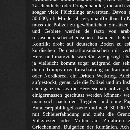
Taschendiebe oder Drogenhändler, die auch v
soagar viele Flüchtlinge anwerbten. Davon s
30.000, oft Minderjährige, unauffindbar. In 
muss die Polizei zu gewöhnlichen Einsätzen
und Gebiete werden de facto von arabis
russischen/tschetschenischen Banden beher
Konflikt droht auf deutschen Boden zu esk
kurdischen Demostrationsmärschen mit ve
Herr- und man/viele wartet/n, wie gesagt, eb
ja vielleicht kommt sogar aufgrund der seh
durch Trumps irrer Einschätzung zu Iran und
oder Nordkorea, ein Dritten Wetkrieg. Au
aufgestockt, genau wie die Polizei und im In
eben ganz massiv die Bereitsschaftspolizei, 
einigermassen geschützt werden können- w
man such nach den Illegalen und ohne Pa
Bundesrepublik gelassene und nach 30.000 V
mit Schleierfahndung und zieht die Gre
Volksfesten oder Mitten auf Zufahrten z
Griechenland, Bulgarien der Rumänien. Ach 