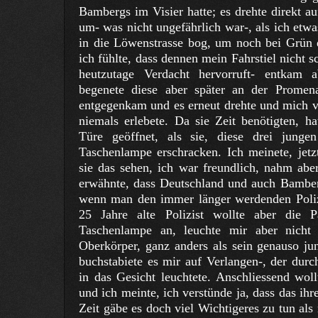
Bambergs im Visier hatte; es drehte direkt 
um- was nicht ungefährlich war-, als ich etwa
in die Löwenstrasse bog, um noch bei Grü
ich fühlte, dass dennen mein Fahrstiel nicht 
heutzutage Verdacht hervorruft- entkam 
begenete diese aber später an der Promen
entgegenkam und es erneut drehte und mich v
niemals erlebete. Da sie Zeit benötigten, ha
Türe geöffnet, als sie, diese drei junge
Taschenlampe erschracken. Ich meinete, jetz
sie das sehen, ich war freundlich, nahm ab
erwähnte, dass Deutschland und auch Bambe
wenn man den immer länger werdenden Polize
25 Jahre alte Polizist wollte aber die P
Taschenlampe an, leuchte mir aber nicht
Oberkörper, ganz anders als sein genauso ju
buchstabiete es mir auf Verlangen-, der durch
in das Gesicht leuchtete. Anschliessend wol
und ich meinte, ich verstünde ja, dass das ihre
Zeit gäbe es doch viel Wichtigeres zu tun als 