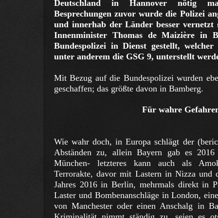
Deutschland in Hannover nötig mac
Besprechungen zuvor wurde die Polizei ange
und innerhab der Länder besser vernetzt
Innenminister Thomas de Maizière in B
Bundespolizei in Dienst gestellt, welcher 
unter anderem die GSG 9, unterstellt werd
Mit Bezug auf die Bundespolizei wurden ebe
geschaffen; das größte davon in Bamberg.
Für wahre Gefahren
Wie wahr doch, in Europa schlägt der (beric
Abständen zu, allein Bayern gab es 2016
München- letzteres kann auch als Amok
Terrorakte, davor mit Lastern in Nizza und 
Jahres 2016 in Berlin, mehrmals direkt in 
Laster und Bombenanschläge in London, ei
von Manchester oder einen Anschalg in Bar
Kriminalität nimmt ständig zu, seien es ot